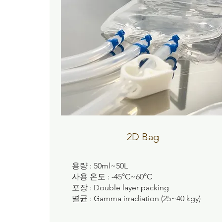
2D Bag
용량 : 50ml~50L
사용 온도 : -45°C~60°C
포장 : Double layer packing
멸균 : Gamma irradiation (25~40 kgy)