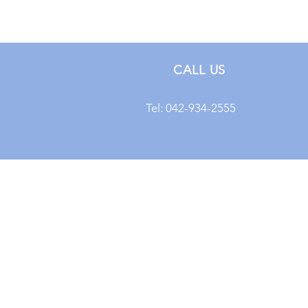
CALL US
Tel: 042-934-2555
(주)바이오피앤에스
BIO PROCESS N SCIENC
TEL 042-934-2555
sales@biopns.com