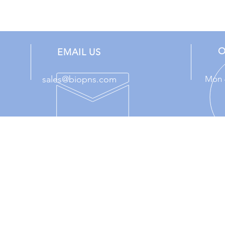
O
EMAIL US
sales@biopns.com
Mon -
E
OUR SERVICES
VIS
Product
​대
Applications
미건
Brands
Resources