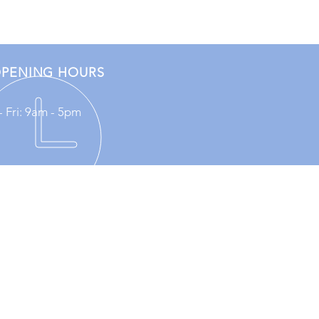
PENING HOURS
 Fri: 9am - 5pm
IT US
전광역시 유성구 테크노2로 187
테크노월드 2차 236호