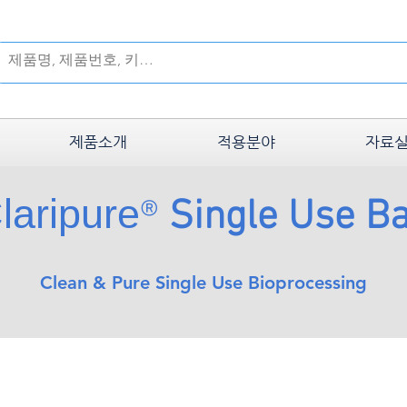
제품소개
적용분야
자료
laripure
®
Single Use B
Clean & Pure Single Use Bioprocessing