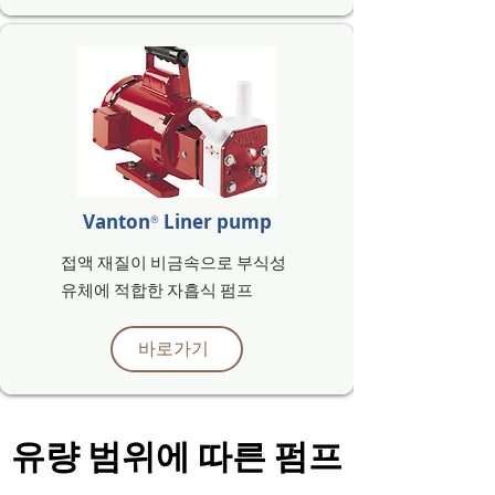
Vanton
Liner pump
®
접액 재질이 비금속으로
부식성
유체에 적합한
자흡식 펌프
바로가기
​유량 범위에 따른 펌프
​유량 범위에 따른 펌프