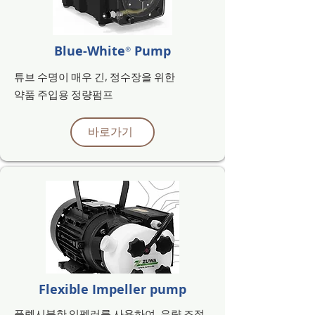
Blue-White
Pump
®
튜브 수명이 매우 긴,
​정수장을 위한
약품 주입용 정량펌프
바로가기
Flexible Impeller
pump
플렉시블한 임펠러를 사용하여,
유량 조절