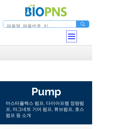
Pump
​마스터플렉스 펌프, 다이아프램 정량펌
프, 마그네트 기어 펌프, 튜브펌프, 호스
펌프 등 소개