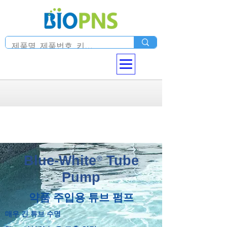
Blue-White
Tube
®
Pump
약품 주입용 튜브 펌프
매우 긴 튜브 수명