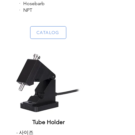
​ ᆞ Hosebarb
ᆞ NPT
​
CATALOG
Tube Holder
- 사이즈