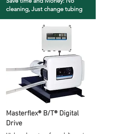
Save time and Money: No
cleaning, Just change tubing
Masterflex® B/T® Digital
Drive