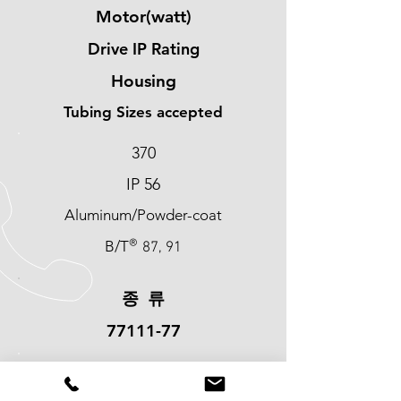
Motor(watt)
Drive IP Rating
Housing
Tubing Sizes accepted
370
IP 56
Aluminum/Powder-coat
®
B/T
87, 91
​종 류
77111-77
유량/RPM