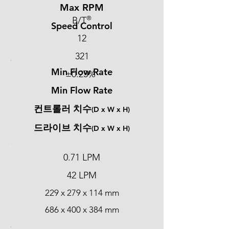
Max RPM
®
B/T
Speed Control
12
321
Min Flow Rate
±0.25%
Min Flow Rate
컨트​롤러 치수
(D x W x H)
드​라이브 치수
(D x W x H)
0.71 LPM
42 LPM
229 x 279 x 114 mm
686 x 400 x 384 mm