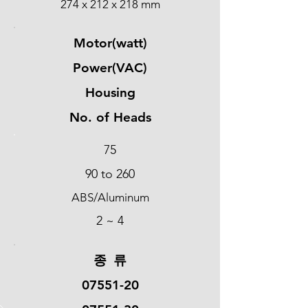
274 x 212 x 218 mm
Motor(watt)
Power(VAC)
Housing
No. of Heads
75
90 to 260
ABS/Aluminum
2 ~ 4
​종 류
07551-20