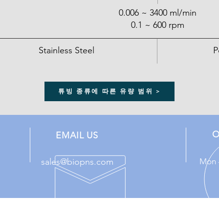
0.006 ~ 3400 ml/min
0.1 ~ 600 rpm
Stainless Steel
P
튜빙 종류에 따른 유량 범위 >
O
EMAIL US
sales@biopns.com
Mon -