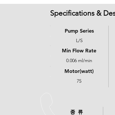
Specifications & Des
Pump Series
L/S
Min Flow Rate
0.006 ml/min
Motor(watt)
75
​종 류