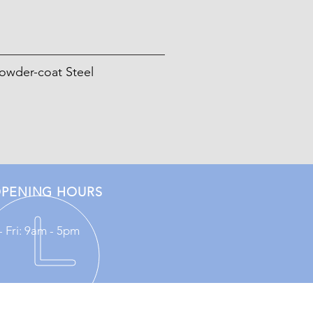
owder-coat Steel
PENING HOURS
 Fri: 9am - 5pm