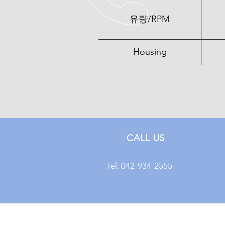
유량/RPM
Housing
CALL US
Tel: 042-934-2555