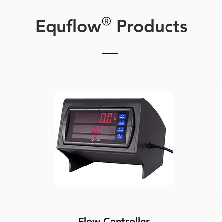
®
Equflow
Products
Flow Controller