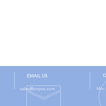
O
EMAIL US
sales@biopns.com
Mon -