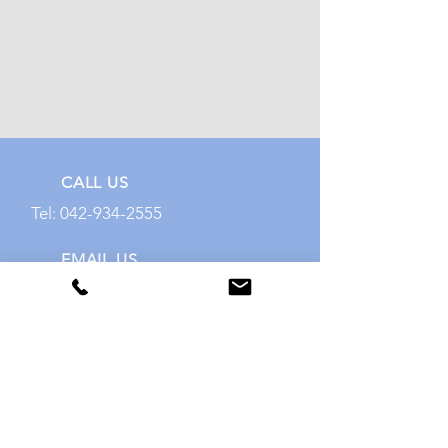
CALL US
Tel:
042-934-2555
EMAIL US
sales@biopns.com
OPENING HOURS
Mon - Fri: 9am -
5pm