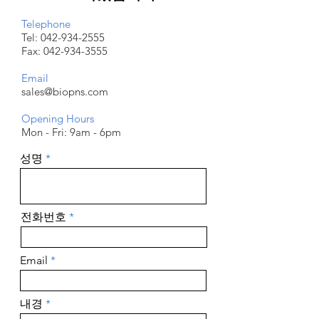
Telephone
Tel:
042-934-2555
Fax:
042-934-3555
Email
sales@biopns.com
Opening Hours
Mon - Fri: 9am - 6pm
성명
전화번호
Email
내경